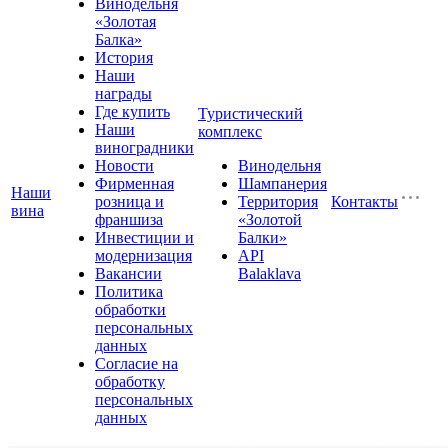
Винодельня
«Золотая
Балка»
История
Наши
награды
Где купить
Туристический
Наши
комплекс
виноградники
Новости
Винодельня
Фирменная
Шампанерия
Наши
розница и
Территория
Контакты
вина
франшиза
«Золотой
Инвестиции и
Балки»
модернизация
API
Вакансии
Balaklava
Политика
обработки
персональных
данных
Согласие на
обработку
персональных
данных