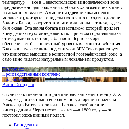
температур — все в Севастопольской винодельческой зоне
предназначено для рождения глубоких харизматичных вин с
изысканным вкусом. Аммониты (древние окаменелые
моллюски), которые виноделы постоянно находят в долине
Золотая Балка, говорят о том, что миллионы лет назад здесь
был океан. Эта земля богата известняком, который придает
вину деликатную минеральность. При этом горы защищают
от иссушающих ветров, а близость Черного моря
обеспечивает благоприятный уровень влажности. «Золотая
Балка» выпускает вина под статусом ЗГУ. Это гарантирует,
что виноград выращен в конкретной географической зоне, а
само вино является натуральным локальным продуктом.
Подробнее
Производственный комплекс
Подробнее
Винный подвал
Отсчет собственной истории винодельня ведет с конца XIX
века, когда известный генерал-майор, дворянин и меценат
Александр Витмер заложил в Балаклавской долине
виноградники. Через несколько лет —в 1889 году — он
построил здесь винный подвал.
Винодельня