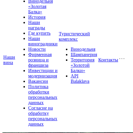
Винодельня
«Золотая
Балка»
История
Наши
награды
Где купить
Туристический
Наши
комплекс
виноградники
Новости
Винодельня
Фирменная
Шампанерия
Наши
розница и
Территория
Контакты
вина
франшиза
«Золотой
Инвестиции и
Балки»
модернизация
API
Вакансии
Balaklava
Политика
обработки
персональных
данных
Согласие на
обработку
персональных
данных