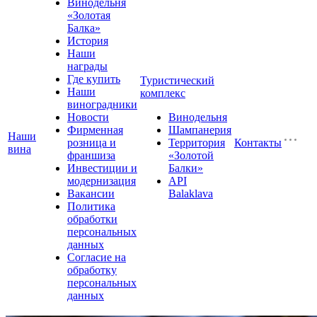
Винодельня
«Золотая
Балка»
История
Наши
награды
Где купить
Туристический
Наши
комплекс
виноградники
Новости
Винодельня
Фирменная
Шампанерия
Наши
розница и
Территория
Контакты
вина
франшиза
«Золотой
Инвестиции и
Балки»
модернизация
API
Вакансии
Balaklava
Политика
обработки
персональных
данных
Согласие на
обработку
персональных
данных