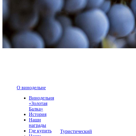
О винодельне
Винодельня
«Золотая
Балка»
История
Наши
награды
Где купить
Туристический