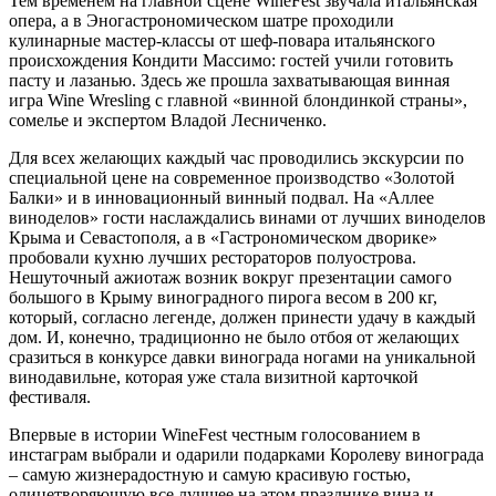
Тем временем на главной сцене WineFest звучала итальянская
опера, а в Эногастрономическом шатре проходили
кулинарные мастер-классы от шеф-повара итальянского
происхождения Кондити Массимо: гостей учили готовить
пасту и лазанью. Здесь же прошла захватывающая винная
игра Wine Wresling с главной «винной блондинкой страны»,
сомелье и экспертом Владой Лесниченко.
Для всех желающих каждый час проводились экскурсии по
специальной цене на современное производство «Золотой
Балки» и в инновационный винный подвал. На «Аллее
виноделов» гости наслаждались винами от лучших виноделов
Крыма и Севастополя, а в «Гастрономическом дворике»
пробовали кухню лучших рестораторов полуострова.
Нешуточный ажиотаж возник вокруг презентации самого
большого в Крыму виноградного пирога весом в 200 кг,
который, согласно легенде, должен принести удачу в каждый
дом. И, конечно, традиционно не было отбоя от желающих
сразиться в конкурсе давки винограда ногами на уникальной
винодавильне, которая уже стала визитной карточкой
фестиваля.
Впервые в истории WineFest честным голосованием в
инстаграм выбрали и одарили подарками Королеву винограда
– самую жизнерадостную и самую красивую гостью,
олицетворяющую все лучшее на этом празднике вина и