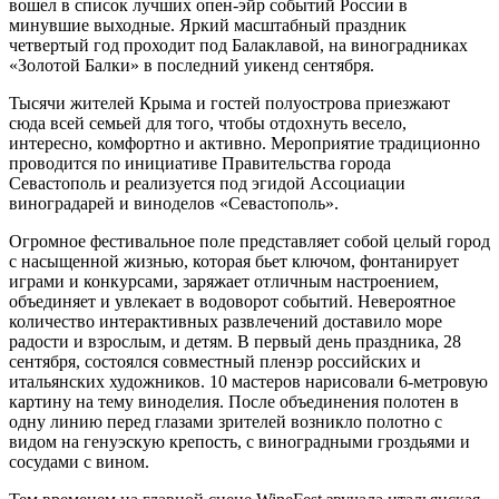
вошел в список лучших oпен-эйр событий России в
минувшие выходные. Яркий масштабный праздник
четвертый год проходит под Балаклавой, на виноградниках
«Золотой Балки» в последний уикенд сентября.
Тысячи жителей Крыма и гостей полуострова приезжают
сюда всей семьей для того, чтобы отдохнуть весело,
интересно, комфортно и активно. Мероприятие традиционно
проводится по инициативе Правительства города
Севастополь и реализуется под эгидой Ассоциации
виноградарей и виноделов «Севастополь».
Огромное фестивальное поле представляет собой целый город
с насыщенной жизнью, которая бьет ключом, фонтанирует
играми и конкурсами, заряжает отличным настроением,
объединяет и увлекает в водоворот событий. Невероятное
количество интерактивных развлечений доставило море
радости и взрослым, и детям. В первый день праздника, 28
сентября, состоялся совместный пленэр российских и
итальянских художников. 10 мастеров нарисовали 6-метровую
картину на тему виноделия. После объединения полотен в
одну линию перед глазами зрителей возникло полотно с
видом на генуэскую крепость, с виноградными гроздьями и
сосудами с вином.