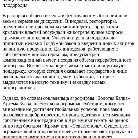
плодородия.
В разгар всеобщего веселья в фестивальном Лектории шли
весьма серьезные дискуссии. Виноделы, рестораторы,
представители профильных министерств, городских и
крымских властей обсуждали животрепещущие вопросы
крымского виноделия. Участники рынка поддержали
принятый недавно Госдумой закон о введении новых акцизов
на винную продукцию. Для виноделов, работающих с
собственным виноматериалом, предусмотрен
компенсационный вычет, исходя из объема переработанного
винограда. Все выступающие также отметили ощутимую
поддержку, которую сегодня оказывает государство в лице
региональной власти виноделам: субсидии, которые
выделяются на новую технику и закладку новых
виноградников.
Однако, по словам совладельца агрофирмы «Золотая Балка»
Артема Зуева, несмотря на огромные субсидии, крымское
виноделие не достигнет глобальных успехов, пока закон
позволяет недобросовестным производителям, не имеющим
собственных виноградников в Крыму, выпускать на рынок
вино под брендом «Крым» или «Севастополь». Существует
огромное лобби производителей, которые делают продукт из
привозного импортного виноматериала или просто