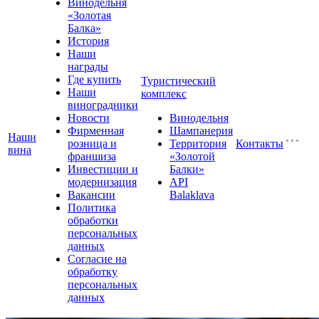
Винодельня
«Золотая
Балка»
История
Наши
награды
Где купить
Туристический
Наши
комплекс
виноградники
Новости
Винодельня
Фирменная
Шампанерия
Наши
розница и
Территория
Контакты
вина
франшиза
«Золотой
Инвестиции и
Балки»
модернизация
API
Вакансии
Balaklava
Политика
обработки
персональных
данных
Согласие на
обработку
персональных
данных