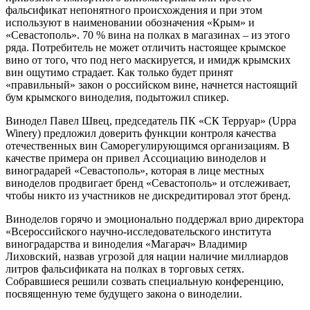
фальсификат непонятного происхождения и при этом
используют в наименовании обозначения «Крым» и
«Севастополь». 70 % вина на полках в магазинах – из этого
ряда. Потребитель не может отличить настоящее крымское
вино от того, что под него маскируется, и имидж крымских
вин ощутимо страдает. Как только будет принят
«правильный» закон о российском вине, начнется настоящий
бум крымского виноделия, подытожил спикер.
Винодел Павел Швец, председатель ПК «СК Терруар» (Uppa
Winery) предложил доверить функции контроля качества
отечественных вин Саморегулирующимся организациям. В
качестве примера он привел Ассоциацию виноделов и
виноградарей «Севастополь», которая в лице местных
виноделов продвигает бренд «Севастополь» и отслеживает,
чтобы никто из участников не дискредитировал этот бренд.
Виноделов горячо и эмоционально поддержал врио директора
«Всероссийского научно-исследовательского института
виноградарства и виноделия «Магарач» Владимир
Лиховский, назвав угрозой для нации наличие миллиардов
литров фальсификата на полках в торговых сетях.
Собравшиеся решили созвать специальную конференцию,
посвященную теме будущего закона о виноделии.