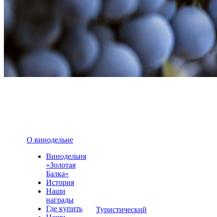
О винодельне
Винодельня
«Золотая
Балка»
История
Наши
награды
Где купить
Туристический