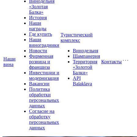
Винодельня
«Золотая
Балка»
История
Наши
награды
Где купить
Туристический
Наши
комплекс
виноградники
Новости
Винодельня
Фирменная
Шампанерия
Наши
розница и
Территория
Контакты
вина
франшиза
«Золотой
Инвестиции и
Балки»
модернизация
API
Вакансии
Balaklava
Политика
обработки
персональных
данных
Согласие на
обработку
персональных
данных