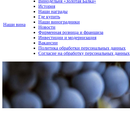
Винодельня «Золотая Балка»
История
Наши награды
Где купить
Наши виноградники
Наши вина
Новости
Фирменная розница и франшиза
Инвестиции и модернизация
Вакансии
Политика обработки персональных данных
Согласие на обработку персональных данных