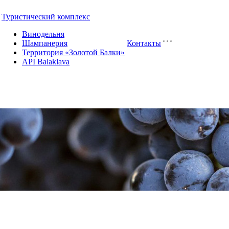
Туристический комплекс
Винодельня
Шампанерия
Контакты
Территория «Золотой Балки»
API Balaklava