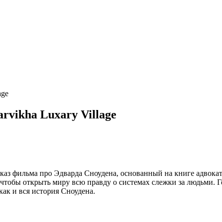
age
vikha Luxary Village
 показ фильма про Эдварда Сноудена, основанный на книге адвок
тобы открыть миру всю правду о системах слежки за людьми. Го
ак и вся история Сноудена.