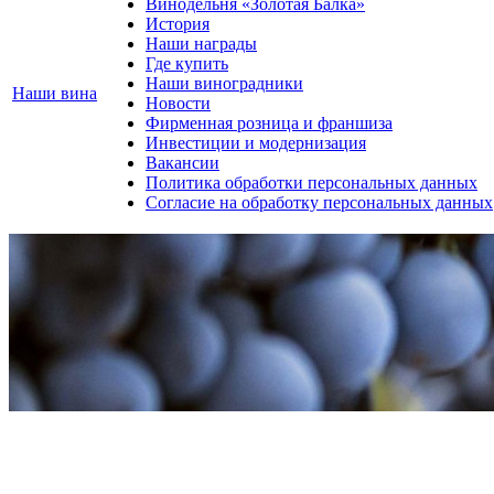
Винодельня «Золотая Балка»
История
Наши награды
Где купить
Наши виноградники
Наши вина
Новости
Фирменная розница и франшиза
Инвестиции и модернизация
Вакансии
Политика обработки персональных данных
Согласие на обработку персональных данных