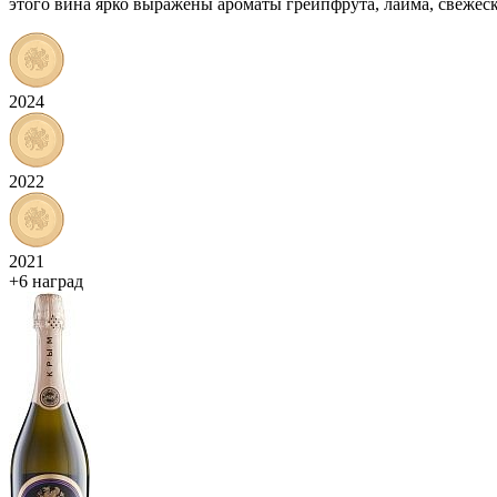
этого вина ярко выражены ароматы грейпфрута, лайма, свеже
2024
2022
2021
+6 наград