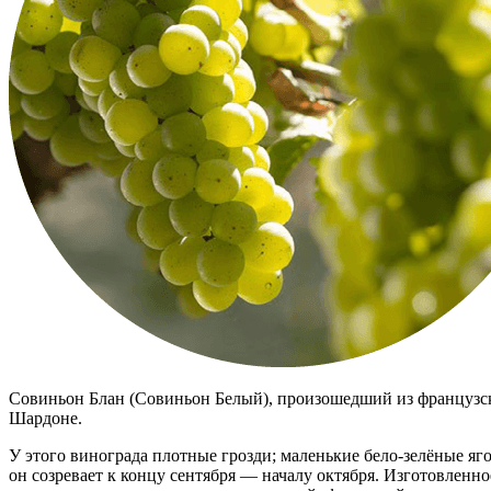
Совиньон Блан (Совиньон Белый), произошедший из французск
Шардоне.
У этого винограда плотные грозди; маленькие бело-зелёные яг
он созревает к концу сентября — началу октября. Изготовленно