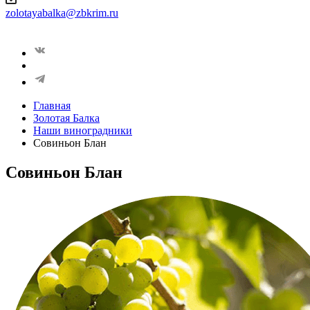
zolotayabalka@zbkrim.ru
Главная
Золотая Балка
Наши виноградники
Совиньон Блан
Совиньон Блан