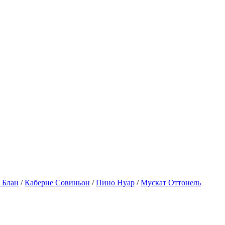
 Блан
/
Каберне Совиньон
/
Пино Нуар
/
Мускат Оттонель