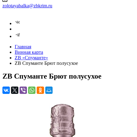
zolotayabalka@zbkrim.ru
Главная
Винная карта
ZB «Спуманте»
ZB Спуманте Брют полусухое
ZB Спуманте Брют полусухое