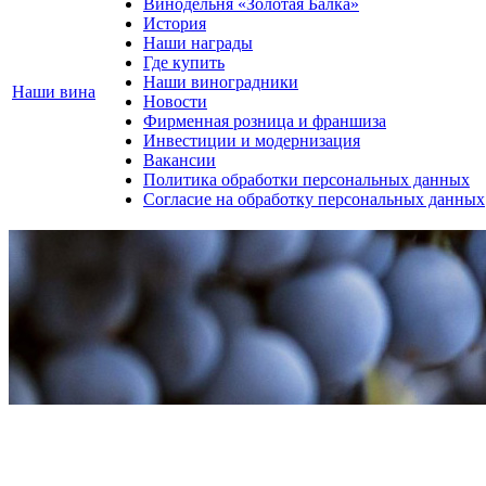
Винодельня «Золотая Балка»
История
Наши награды
Где купить
Наши виноградники
Наши вина
Новости
Фирменная розница и франшиза
Инвестиции и модернизация
Вакансии
Политика обработки персональных данных
Согласие на обработку персональных данных