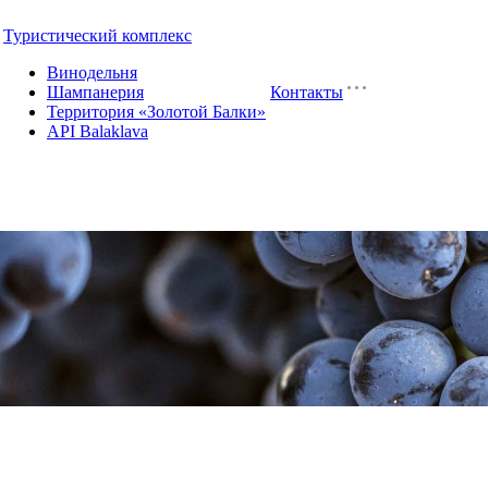
Туристический комплекс
Винодельня
Шампанерия
Контакты
Территория «Золотой Балки»
API Balaklava