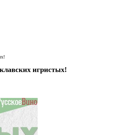
ых!
аклавских игристых!