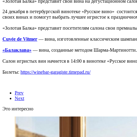
«Золотая Балка» представит свои вина на дегустационном сало
24 декабря в петербургской винотеке «Русское вино» состоитс
своих винах и помогут выбрать лучшее игристое к празднично
«Золотая Балка» представит посетителям салона свои премиал
Cuvée de Vitmer
— вина, изготовленные классическим шампан
«Балаклава»
— вина, созданные методом Шарма-Мартинотти. 
Салон игристых вин начнется в 14:00 в винотеке «Русское вин
Билеты:
https://winebar-garagiste.timepad.ru/
Prev
Next
Это интересно