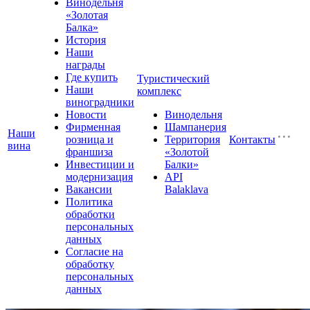
Винодельня
«Золотая
Балка»
История
Наши
награды
Где купить
Туристический
Наши
комплекс
виноградники
Новости
Винодельня
Фирменная
Шампанерия
Наши
розница и
Территория
Контакты
вина
франшиза
«Золотой
Инвестиции и
Балки»
модернизация
API
Вакансии
Balaklava
Политика
обработки
персональных
данных
Согласие на
обработку
персональных
данных