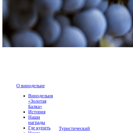
О винодельне
Винодельня
«Золотая
Балка»
История
Наши
награды
Где купить
Туристический