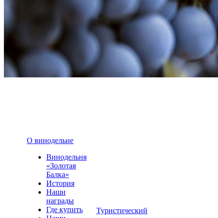
О винодельне
Винодельня
«Золотая
Балка»
История
Наши
награды
Где купить
Туристический