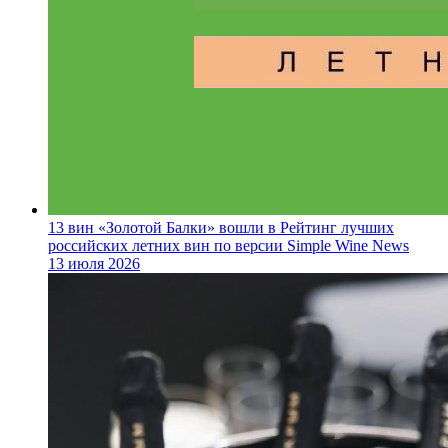
13 вин «Золотой Балки» вошли в Рейтинг лучших
российских летних вин по версии Simple Wine News
13 июля 2026