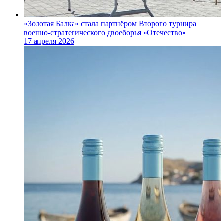
«Золотая Балка» стала партнёром Второго турнира
военно‑стратегического двоеборья «Отечество»
17 апреля 2026