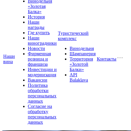
Винодельня
«Золотая
Балка»
История
Наши
награды
Где купить
Туристический
Наши
комплекс
виноградники
Новости
Винодельня
Фирменная
Шампанерия
Наши
розница и
Территория
Контакты
вина
франшиза
«Золотой
Инвестиции и
Балки»
модернизация
API
Вакансии
Balaklava
Политика
обработки
персональных
данных
Согласие на
обработку
персональных
данных