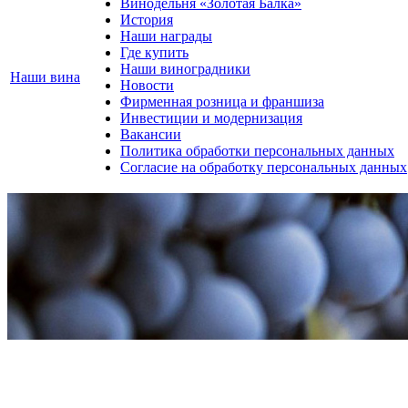
Винодельня «Золотая Балка»
История
Наши награды
Где купить
Наши виноградники
Наши вина
Новости
Фирменная розница и франшиза
Инвестиции и модернизация
Вакансии
Политика обработки персональных данных
Согласие на обработку персональных данных