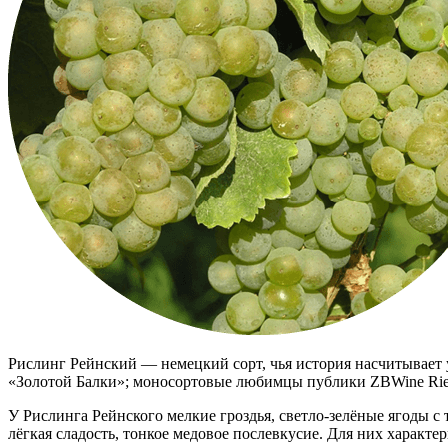
Рислинг Рейнский — немецкий сорт, чья история насчитывает 
«Золотой Балки»; моносортовые любимцы публики ZBWine Riesli
У Рислинга Рейнского мелкие гроздья, светло-зелёные ягоды 
лёгкая сладость, тонкое медовое послевкусие. Для них характе