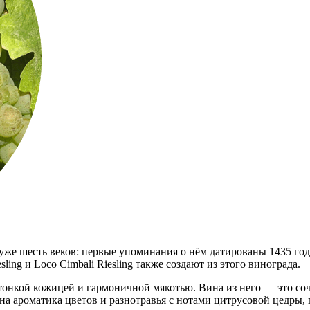
уже шесть веков: первые упоминания о нём датированы 1435 го
ng и Loco Cimbali Riesling также создают из этого винограда.
с тонкой кожицей и гармоничной мякотью. Вина из него — это с
рна ароматика цветов и разнотравья с нотами цитрусовой цедры, 