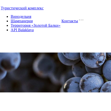
Туристический комплекс
Винодельня
Шампанерия
Контакты
Территория «Золотой Балки»
API Balaklava