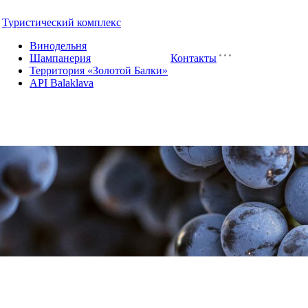
Туристический комплекс
Винодельня
Шампанерия
Контакты
Территория «Золотой Балки»
API Balaklava