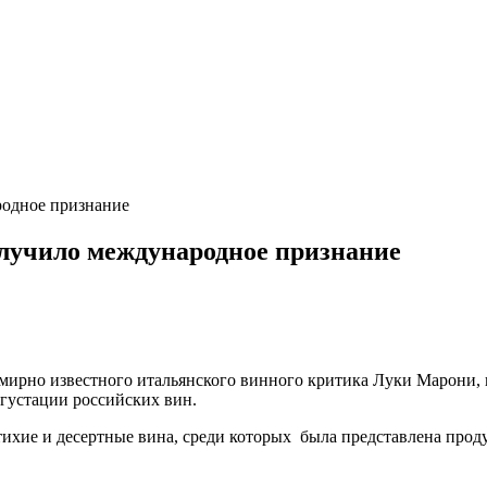
дное признание
чило международное признание
емирно известного итальянского винного критика Луки Марони, 
егустации российских вин.
 тихие и десертные вина, среди которых была представлена про
.