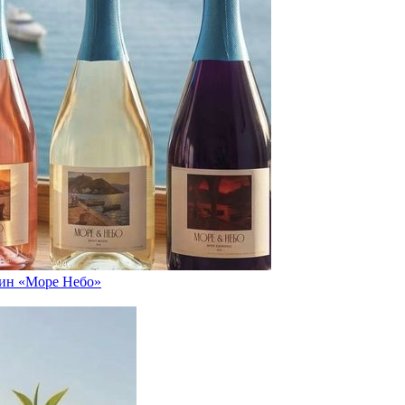
вин «Море Небо»