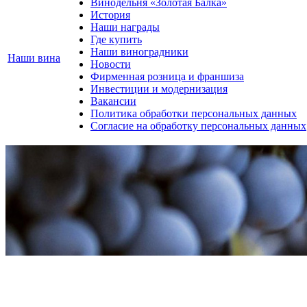
Винодельня «Золотая Балка»
История
Наши награды
Где купить
Наши виноградники
Наши вина
Новости
Фирменная розница и франшиза
Инвестиции и модернизация
Вакансии
Политика обработки персональных данных
Согласие на обработку персональных данных