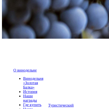
О винодельне
Винодельня
«Золотая
Балка»
История
Наши
награды
Где купить
Туристический