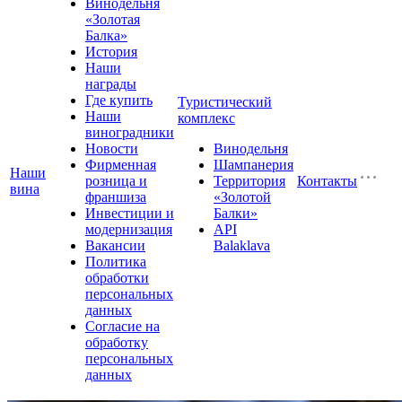
Винодельня
«Золотая
Балка»
История
Наши
награды
Где купить
Туристический
Наши
комплекс
виноградники
Новости
Винодельня
Фирменная
Шампанерия
Наши
розница и
Территория
Контакты
вина
франшиза
«Золотой
Инвестиции и
Балки»
модернизация
API
Вакансии
Balaklava
Политика
обработки
персональных
данных
Согласие на
обработку
персональных
данных