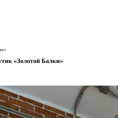
лки»
утик «Золотой Балки»