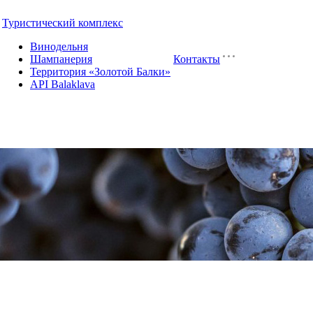
Туристический комплекс
Винодельня
Шампанерия
Контакты
Территория «Золотой Балки»
API Balaklava