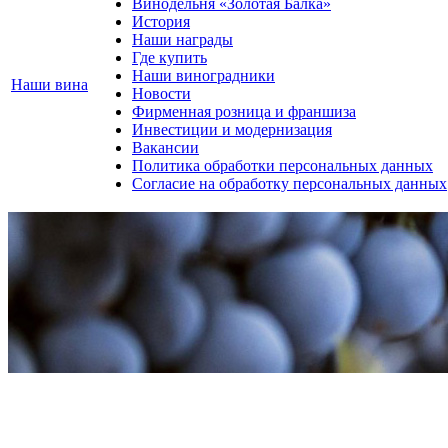
Винодельня «Золотая Балка»
История
Наши награды
Где купить
Наши виноградники
Наши вина
Новости
Фирменная розница и франшиза
Инвестиции и модернизация
Вакансии
Политика обработки персональных данных
Согласие на обработку персональных данных