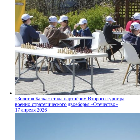
«Золотая Балка» стала партнёром Второго турнира
военно‑стратегического двоеборья «Отечество»
17 апреля 2026