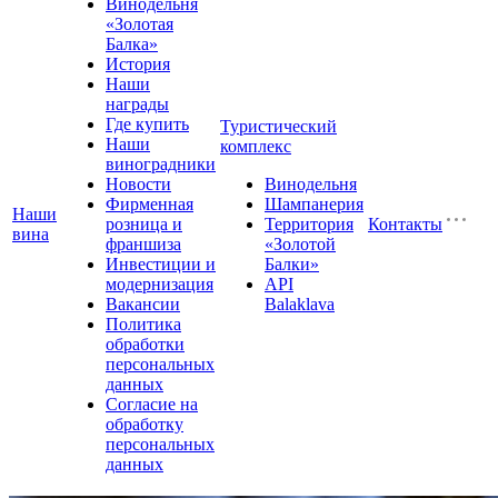
Винодельня
«Золотая
Балка»
История
Наши
награды
Где купить
Туристический
Наши
комплекс
виноградники
Новости
Винодельня
Фирменная
Шампанерия
Наши
розница и
Территория
Контакты
вина
франшиза
«Золотой
Инвестиции и
Балки»
модернизация
API
Вакансии
Balaklava
Политика
обработки
персональных
данных
Согласие на
обработку
персональных
данных