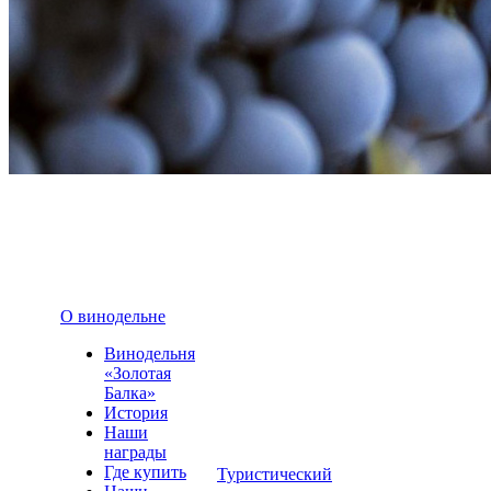
О винодельне
Винодельня
«Золотая
Балка»
История
Наши
награды
Где купить
Туристический