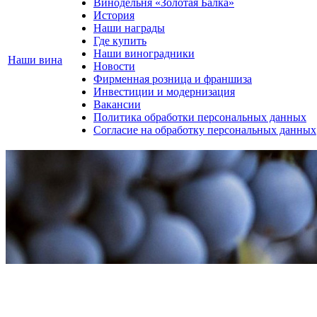
Винодельня «Золотая Балка»
История
Наши награды
Где купить
Наши виноградники
Наши вина
Новости
Фирменная розница и франшиза
Инвестиции и модернизация
Вакансии
Политика обработки персональных данных
Согласие на обработку персональных данных