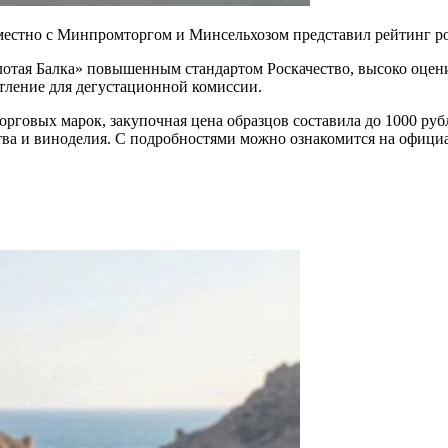
местно с Минпромторгом и Минсельхозом представил рейтинг р
лотая Балка» повышенным стандартом Роскачество, высоко оцен
тление для дегустационной комиссии.
торговых марок, закупочная цена образцов составила до 1000 р
тва и виноделия. С подробностями можно ознакомится на официа