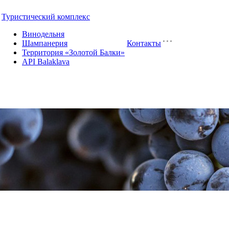
Туристический комплекс
Винодельня
Шампанерия
Контакты
Территория «Золотой Балки»
API Balaklava