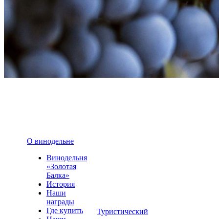
О винодельне
Винодельня
«Золотая
Балка»
История
Наши
награды
Где купить
Туристический