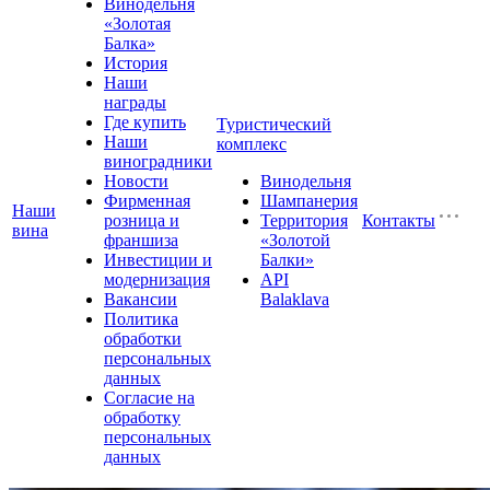
Винодельня
«Золотая
Балка»
История
Наши
награды
Где купить
Туристический
Наши
комплекс
виноградники
Новости
Винодельня
Фирменная
Шампанерия
Наши
розница и
Территория
Контакты
вина
франшиза
«Золотой
Инвестиции и
Балки»
модернизация
API
Вакансии
Balaklava
Политика
обработки
персональных
данных
Согласие на
обработку
персональных
данных