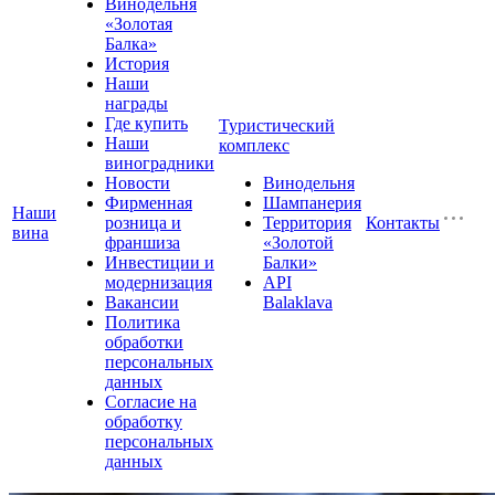
Винодельня
«Золотая
Балка»
История
Наши
награды
Где купить
Туристический
Наши
комплекс
виноградники
Новости
Винодельня
Фирменная
Шампанерия
Наши
розница и
Территория
Контакты
вина
франшиза
«Золотой
Инвестиции и
Балки»
модернизация
API
Вакансии
Balaklava
Политика
обработки
персональных
данных
Согласие на
обработку
персональных
данных