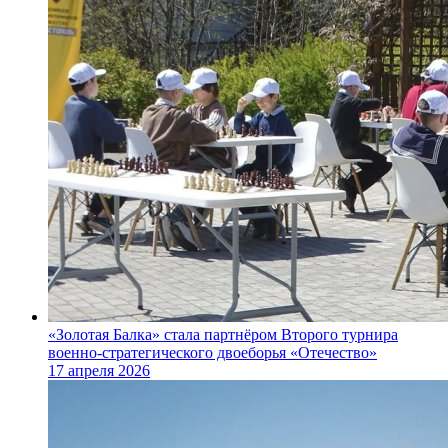
«Золотая Балка» стала партнёром Второго турнира
военно‑стратегического двоеборья «Отечество»
17 апреля 2026