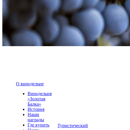
О винодельне
Винодельня
«Золотая
Балка»
История
Наши
награды
Где купить
Туристический