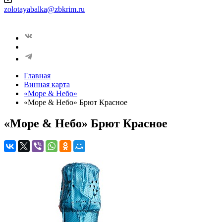
zolotayabalka@zbkrim.ru
Главная
Винная карта
«Море & Небо»
«Море & Небо» Брют Красное
«Море & Небо» Брют Красное